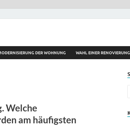
sion 2
ierung
MODERNISIERUNG DER WOHNUNG
WAHL EINER RENOVIERUN
. Welche
rden am häufigsten